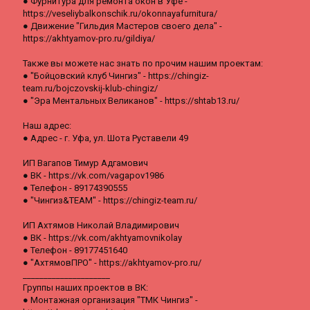
● Фурнитура для ремонта окон в Уфе -
https://veseliybalkonschik.ru/okonnayafurnitura/
● Движение "Гильдия Мастеров своего дела" -
https://akhtyamov-pro.ru/gildiya/
Также вы можете нас знать по прочим нашим проектам:
● "Бойцовский клуб Чингиз" - https://chingiz-
team.ru/bojczovskij-klub-chingiz/
● "Эра Ментальных Великанов" - https://shtab13.ru/
Наш адрес:
● Адрес - г. Уфа, ул. Шота Руставели 49
ИП Вагапов Тимур Адгамович
● ВК - https://vk.com/vagapov1986
● Телефон - 89174390555
● "Чингиз&TEAM" - https://chingiz-team.ru/
ИП Ахтямов Николай Владимирович
● ВК - https://vk.com/akhtyamovnikolay
● Телефон - 89177451640
● "АхтямовПРО" - https://akhtyamov-pro.ru/
_____________________
Группы наших проектов в ВК:
● Монтажная организация "ТМК Чингиз" -