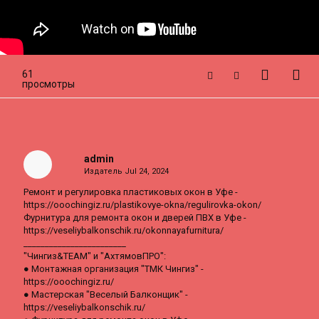
61
просмотры
admin
Издатель
Jul 24, 2024
Ремонт и регулировка пластиковых окон в Уфе -
https://ooochingiz.ru/plastikovye-okna/regulirovka-okon/
Фурнитура для ремонта окон и дверей ПВХ в Уфе -
https://veseliybalkonschik.ru/okonnayafurnitura/
________________________
"Чингиз&TEAM" и "АхтямовПРО":
● Монтажная организация "ТМК Чингиз" -
https://ooochingiz.ru/
● Мастерская "Веселый Балконщик" -
https://veseliybalkonschik.ru/