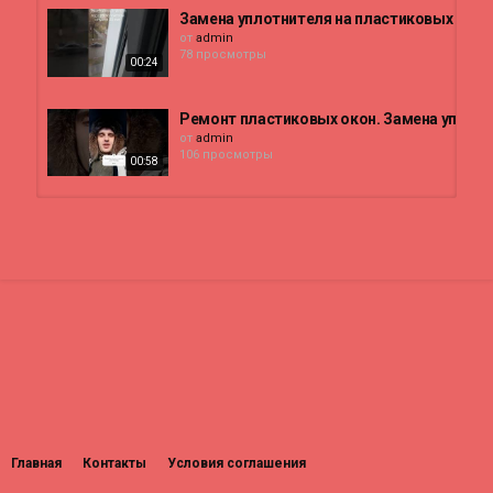
Замена уплотнителя на пластиковых окнах
от
admin
78 просмотры
00:24
Ремонт пластиковых окон. Замена уплотн
от
admin
106 просмотры
00:58
Замена уплотнителя на пластиковых окна
от
admin
87 просмотры
01:14
Замена уплотнителя на окнах в Киеве
от
admin
64 просмотры
05:45
Ремонт окон в Москве. Сервис окон.Замен
от
admin
4,023 просмотры
Главная
Контакты
Условия соглашения
00:22