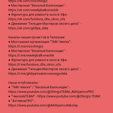
https://vk.com/ooochingiz
● Мастерская "Веселый Балконщик" -
https://vk.com/veseliybalkonschik
● Фурнитура для ремонта окон в Уфе -
https://vk.com/furnitura_dlia_okon_ufa
● Движение "Гильдия Мастеров своего дела" -
https://vk.com/gildiya_dela
Каналы наших проектов в Телеграм:
● Монтажная организация "ТМК Чингиз" -
https://t.me/ooochingiz
● Мастерская "Веселый Балконщик" -
https://t.me/veseliybalkonschik
● Фурнитура для ремонта окон в Уфе -
https://t.me/furnitura_dlia_okon_ufa
● Движение "Гильдия Мастеров своего дела" -
https://t.me/gildiyamasterovsvoegodela
Наши ютуб каналы:
● "ТМК Чингиз" / "Веселый Балконщик" -
https://www.youtube.com/@ChingizTEAM_AkhtyamovPRO
● "Чингиз&TEAM" - https://www.youtube.com/@Chingiz-TEAM
● "АхтямовПРО" -
https://www.youtube.com/@AkhtyamovNikolay