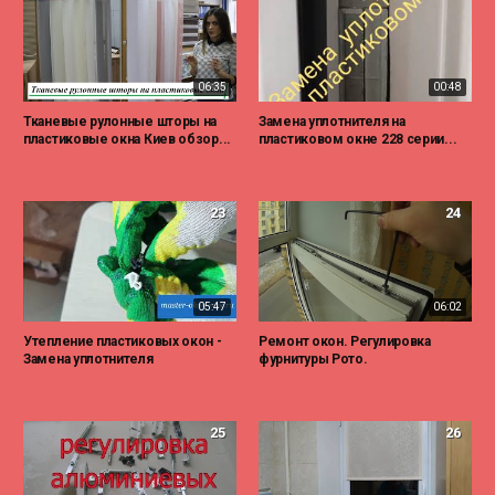
06:35
00:48
Тканевые рулонные шторы на
Замена уплотнителя на
пластиковые окна Киев обзор...
пластиковом окне 228 серии...
23
24
05:47
06:02
Утепление пластиковых окон -
Ремонт окон. Регулировка
Замена уплотнителя
фурнитуры Рото.
25
26