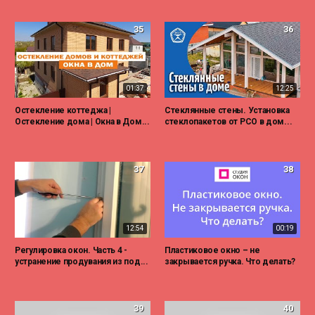
35
36
01:37
12:25
Остекление коттеджа |
Стеклянные стены. Установка
Остекление дома | Окна в Дом...
стеклопакетов от РСО в дом...
37
38
12:54
00:19
Регулировка окон. Часть 4 -
Пластиковое окно – не
устранение продувания из под...
закрывается ручка. Что делать?
39
40