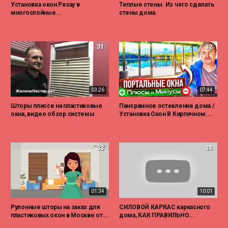
Установка окон Рехау в
Теплые стены. Из чего сделать
многослойные...
стены дома.
31
32
03:26
07:44
Шторы плиссе на пластиковые
Панорамное остекление дома /
окна, видео обзор системы
Установка Окон В Кирпичном...
33
34
01:34
10:01
Рулонные шторы на заказ для
СИЛОВОЙ КАРКАС каркасного
пластиковых окон в Москве от...
дома, КАК ПРАВИЛЬНО...