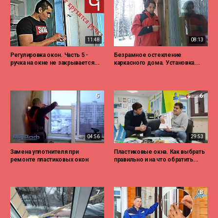
11:48
08:13
Регулировка окон. Часть 5 -
Безрамное остекление
ручка на окне не закрывается...
каркасного дома. Установка...
5
6
04:56
29:53
Замена уплотнителя при
Пластиковые окна. Как выбрать
ремонте пластиковых окон
правильно и на что обратить...
7
8