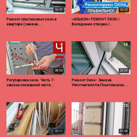
06:39
06:33
Ремонт пластиковых окон в
«АЛЬКОН» РЕМОНТ ОКОН /
квартире (замена...
Выпадение створки /...
9
10
08:00
02:54
Регулировка окон. Часть 7 -
Ремонт Окон - Замена
замена сломанной части...
Уплотнителя На Пластиковом...
11
12
03:11
01:04