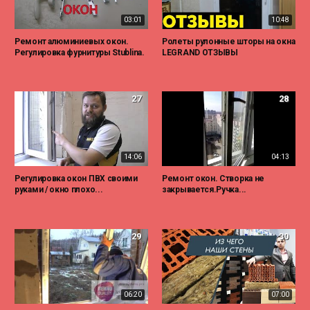
03:01
10:48
Ремонт алюминиевых окон.
Ролеты рулонные шторы на окна
Регулировка фурнитуры Stublina.
LEGRAND ОТЗЫВЫ
27
28
14:06
04:13
Регулировка окон ПВХ своими
Ремонт окон. Створка не
руками / окно плохо...
закрывается.Ручка...
29
30
06:20
07:00