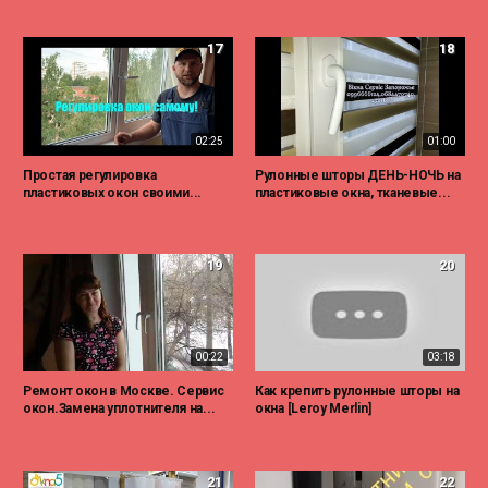
17
18
02:25
01:00
Простая регулировка
Рулонные шторы ДЕНЬ-НОЧЬ на
пластиковых окон своими...
пластиковые окна, тканевые...
19
20
00:22
03:18
Ремонт окон в Москве. Сервис
Как крепить рулонные шторы на
окон.Замена уплотнителя на...
окна [Leroy Merlin]
21
22