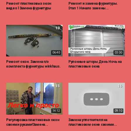
Ремонт пластиковых окон
Ремонт и замена фурнитуры.
видео l Замена фурнитуры
Этап 1 Начало замены...
13
14
06:40
03:00
Ремонт окон. Замена п/о
Рулонные шторы День Ночь на
комплекта фурнитуры winkhaus.
пластиковые окна
15
16
14:12
09:10
Регулировка пластиковых окон
Замена уплотнителя на
своими руками!Замена...
пластиковом окне своими...