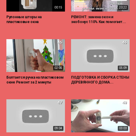
00:15
20:22
Рулонные шторы на
РЕМОНТ: замена окон и
пластиковые окна
экобонус 110% Как помогает...
45
46
02:05
05:09
Болтается ручка на пластиковом
ПОДГОТОВКА И СБОРКА СТЕНЫ
окне Ремонт за 2 минуты
ДЕРЕВЯННОГО ДОМА...
47
48
09:04
03:03