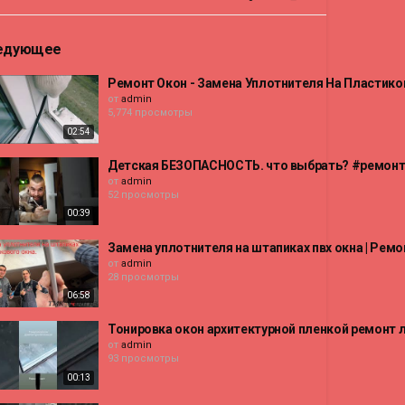
едующее
Ремонт Окон - Замена Уплотнителя На Пластико
от
admin
5,774 просмотры
02:54
Детская БЕЗОПАСНОСТЬ. что выбрать? #ремонт
от
admin
52 просмотры
00:39
Замена уплотнителя на штапиках пвх окна | Ремо
от
admin
28 просмотры
06:58
Тонировка окон архитектурной пленкой ремонт 
от
admin
93 просмотры
00:13