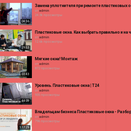
Замена уплотнителя при ремонте пластиковых 
от
admin
24.3k просмотры
04:56
Пластиковые окна. Как выбрать правильно и на 
от
admin
12.6k просмотры
29:53
Мягкие окна! Монтаж
от
admin
872 просмотры
03:43
Уровень. Пластиковые окна | Т24
от
admin
935 просмотры
44:09
Владельцам бизнеса Пластиковые окна - Разбор
от
admin
796 просмотры
1:17:29