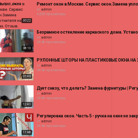
Ремонт окон в Москве. Сервис окон.Замена упло
от
admin
4,025 просмотры
00:22
Безрамное остекление каркасного дома. Устано
от
admin
24.3k просмотры
08:13
РУЛОННЫЕ ШТОРЫ НА ПЛАСТИКОВЫЕ ОКНА НА ЗА
от
admin
24.5k просмотры
01:40
Дует снизу, что делать? Замена фурнитуры | Рег
от
admin
24.5k просмотры
12:41
Регулировка окон. Часть 5 - ручка на окне не за
от
admin
24.4k просмотры
11:48