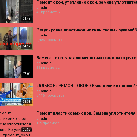
Ремонт окон, утепление окон, замена уплотните
от
admin
40 просмотры
01:49
Регулировка пластиковых окон своими руками!З
от
admin
4,483 просмотры
14:12
Замена петель на алюминиевых окнах на скрытые
от
admin
66 просмотры
17:04
«АЛЬКОН» РЕМОНТ ОКОН / Выпадение створки / Р
от
admin
8,116 просмотры
06:33
Ремонт пластиковых окон. Замена уплотнителя 
от
admin
109 просмотры
00:58