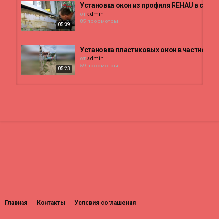
Установка окон из профиля REHAU в сама
от
admin
85 просмотры
05:39
Установка пластиковых окон в частном 
от
admin
59 просмотры
05:23
Установка пластиковых окон в каркасно
от
admin
25 просмотры
06:27
УСТАНОВКА ПЛАСТИКОВЫХ ОКОН СВОИМИ Р
от
admin
119 просмотры
06:35
Установка пластиковых окон в деревянн
от
admin
191 просмотры
Главная
Контакты
Условия соглашения
02:12