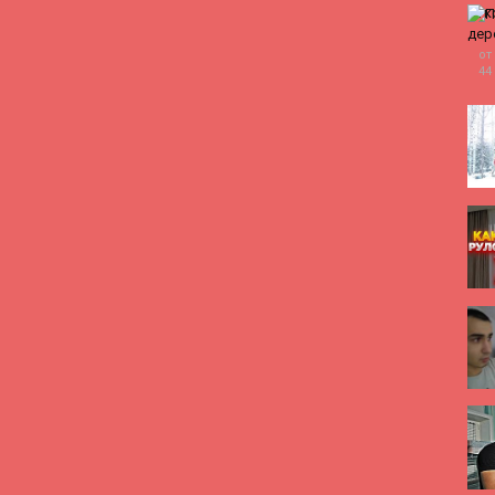
от
44