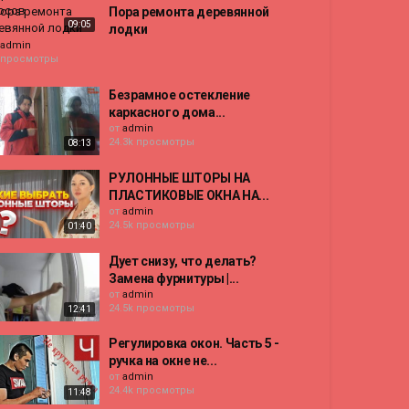
Пора ремонта деревянной
09:05
лодки
admin
 просмотры
Безрамное остекление
каркасного дома...
от
admin
24.3k просмотры
08:13
РУЛОННЫЕ ШТОРЫ НА
ПЛАСТИКОВЫЕ ОКНА НА...
от
admin
24.5k просмотры
01:40
Дует снизу, что делать?
Замена фурнитуры |...
от
admin
24.5k просмотры
12:41
Регулировка окон. Часть 5 -
ручка на окне не...
от
admin
24.4k просмотры
11:48