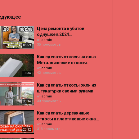
едующее
Цена ремонта в убитой
однушке в 2024...
от
admin
35 просмотры
05:59
Как сделать откосы на окна.
Металлические откосы.
от
admin
42 просмотры
13:34
Как сделать откосы окон из
штукатурки своими руками
от
admin
30 просмотры
33:14
Как сделать деревянные
откосы в пластиковые окна...
от
admin
313 просмотры
23:12