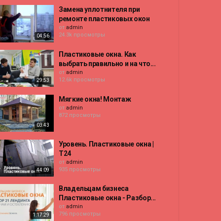
Замена уплотнителя при
ремонте пластиковых окон
от
admin
24.3k просмотры
04:56
Пластиковые окна. Как
выбрать правильно и на что...
от
admin
12.6k просмотры
29:53
Мягкие окна! Монтаж
от
admin
872 просмотры
03:43
Уровень. Пластиковые окна |
Т24
от
admin
935 просмотры
44:09
Владельцам бизнеса
Пластиковые окна - Разбор...
от
admin
796 просмотры
1:17:29