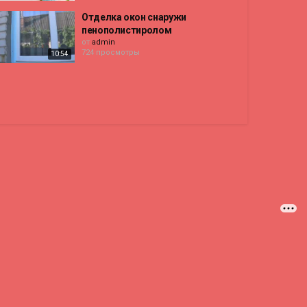
Отделка окон снаружи
пенополистиролом
от
admin
724 просмотры
10:54