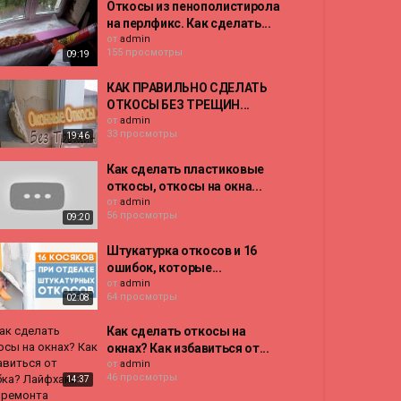
Откосы из пенополистирола
на перлфикс. Как сделать...
от
admin
155 просмотры
09:19
КАК ПРАВИЛЬНО СДЕЛАТЬ
ОТКОСЫ БЕЗ ТРЕЩИН...
от
admin
33 просмотры
19:46
Как сделать пластиковые
откосы, откосы на окна...
от
admin
56 просмотры
09:20
Штукатурка откосов и 16
ошибок, которые...
от
admin
64 просмотры
02:08
Как сделать откосы на
окнах? Как избавиться от...
от
admin
46 просмотры
14:37